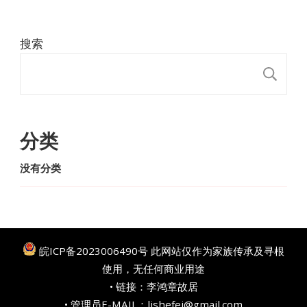
搜索
搜
分类
没有分类
皖ICP备2023006490号
此网站仅作为家族传承及寻根
使用，无任何商业用途
• 链接：
李鸿章故居
• 管理员E-MAIL：lishefei@gmail.com