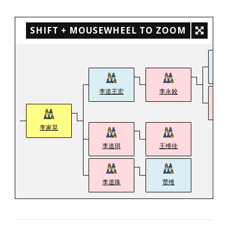
SHIFT + MOUSEWHEEL TO ZOOM
李
李道王宏
李永姣
李
李家晃
李道琪
王维佳
李道珠
贾维