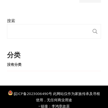
搜索
搜
分类
没有分类
皖ICP备2023006490号
此网站仅作为家族传承及寻根
使用，无任何商业用途
• 链接：
李鸿章故居