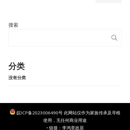
搜索
搜
分类
没有分类
皖ICP备2023006490号
此网站仅作为家族传承及寻根
使用，无任何商业用途
• 链接：
李鸿章故居