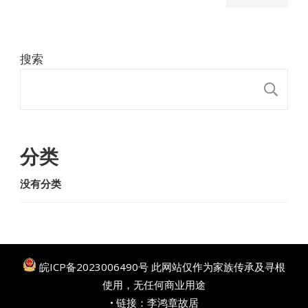
搜索
搜
分类
没有分类
皖ICP备2023006490号
此网站仅作为家族传承及寻根
使用，无任何商业用途
• 链接：
李鸿章故居