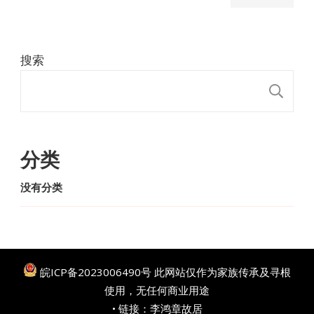
搜索
搜
分类
没有分类
皖ICP备2023006490号
此网站仅作为家族传承及寻根
使用，无任何商业用途
• 链接：
李鸿章故居