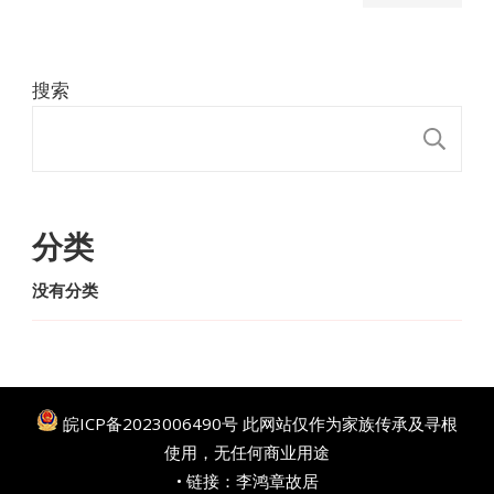
搜索
搜
分类
没有分类
皖ICP备2023006490号
此网站仅作为家族传承及寻根
使用，无任何商业用途
• 链接：
李鸿章故居