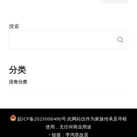
搜索
搜
分类
没有分类
皖ICP备2023006490号
此网站仅作为家族传承及寻根
使用，无任何商业用途
• 链接：
李鸿章故居