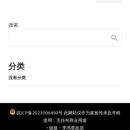
搜索
搜
分类
没有分类
皖ICP备2023006490号
此网站仅作为家族传承及寻根
使用，无任何商业用途
• 链接：
李鸿章故居