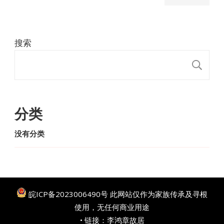
搜索
搜
分类
没有分类
皖ICP备2023006490号
此网站仅作为家族传承及寻根
使用，无任何商业用途
• 链接：
李鸿章故居