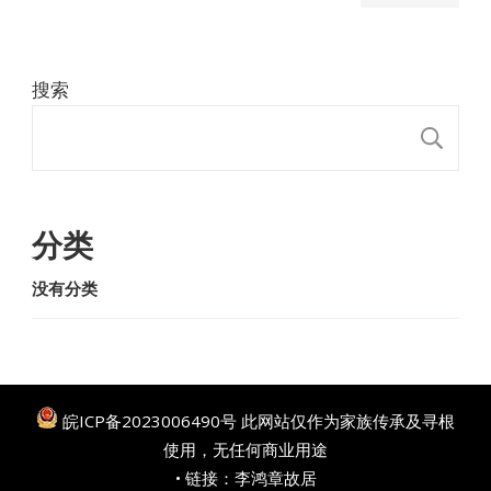
搜索
搜
分类
没有分类
皖ICP备2023006490号
此网站仅作为家族传承及寻根
使用，无任何商业用途
• 链接：
李鸿章故居