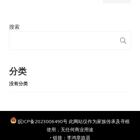
搜索
搜
分类
没有分类
皖ICP备2023006490号
此网站仅作为家族传承及寻根
使用，无任何商业用途
• 链接：
李鸿章故居