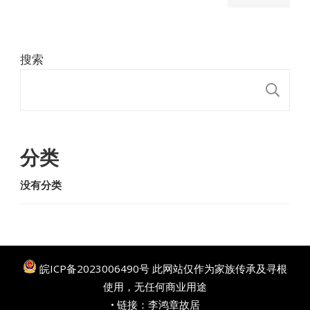
搜索
搜
分类
没有分类
皖ICP备2023006490号
此网站仅作为家族传承及寻根
使用，无任何商业用途
• 链接：
李鸿章故居