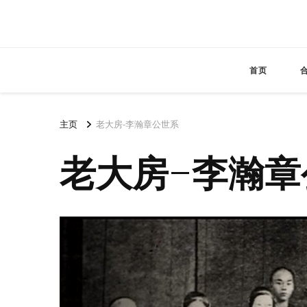
首页
主页
老大房-李瀚章公世系
老大房-李瀚章