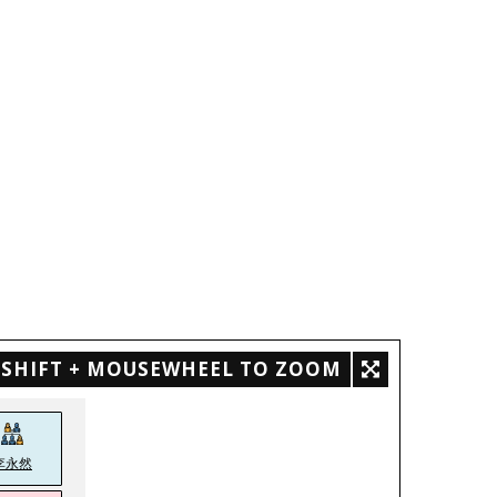
SHIFT + MOUSEWHEEL TO ZOOM
李永然