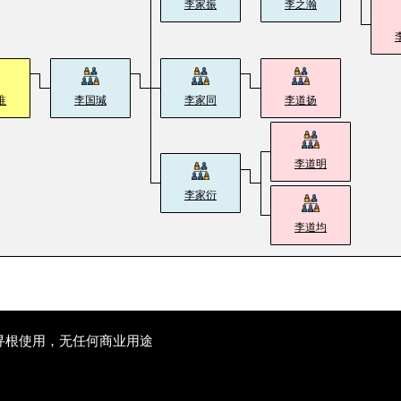
李家振
李之瀚
淮
李国瑊
李家同
李道扬
李道明
李家衍
李道均
寻根使用，无任何商业用途