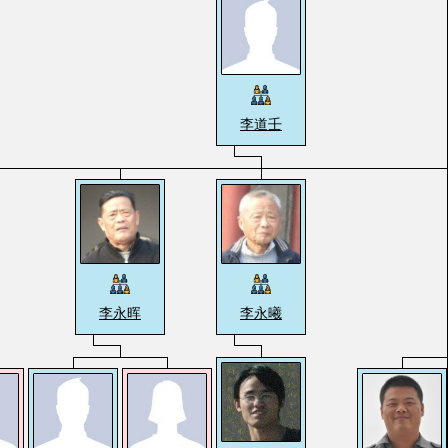
李道壬
李永晖
李永曦