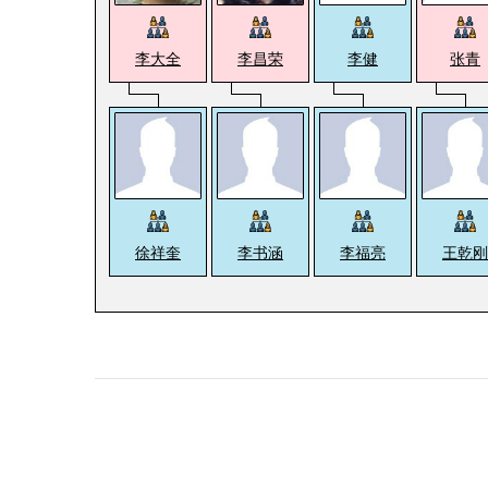
李大全
李昌荣
李健
张青
徐祥奎
李书涵
李福亮
王乾刚