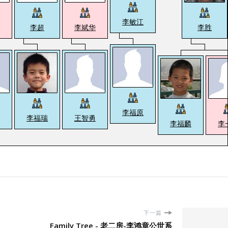
李敏江
李超
李斌华
李胜
李福原
李福瑞
王智勇
李福麟
李
下一篇
Family Tree - 老二房-李鸿章公世系