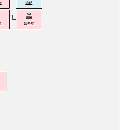
圭
俞航
垚
郑奇瑶