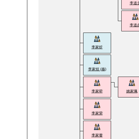
李道
李道
李家炘
李家烜 (殇)
李家荦
姚家珮
李家荣
李家蓥