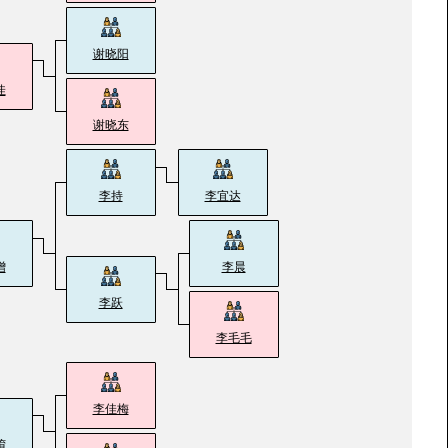
谢晓阳
佳
谢晓东
李持
李宜达
增
李晨
李跃
李毛毛
李佳梅
堉