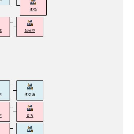
李锐
基
翁维亚
坊
李益谦
至
袁方