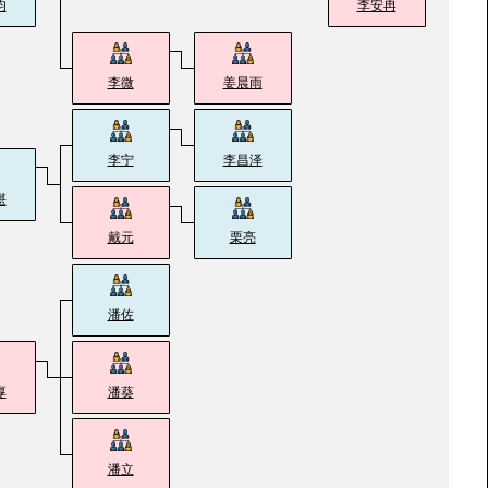
均
李安冉
李微
姜晨雨
李宁
李昌泽
堪
戴元
栗亮
潘佐
厚
潘葵
潘立