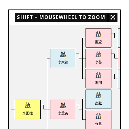
SHIFT + MOUSEWHEEL TO ZOOM
李凌
朱
李家锦
李芸
周
李明
蒋
蔡毅
李国柱
李蕙英
蔡敏