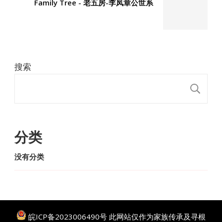
Family Tree - 老五房-李凤章公世系
搜索
搜
分类
没有分类
皖ICP备2023006490号
此网站仅作为家族传承及寻根