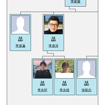
李家骧
李道瀛
李道洪
李永煌
张新志
李永轩