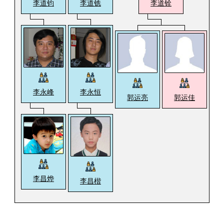
李道钧
李道铣
李道铨
李永峰
李永恒
郭运亮
郭运佳
李昌烨
李昌楷