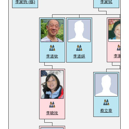
李家驹 (殇)
李家轼
李珮瑶
李道钦
李道鉌
蔡立章
李晓玫