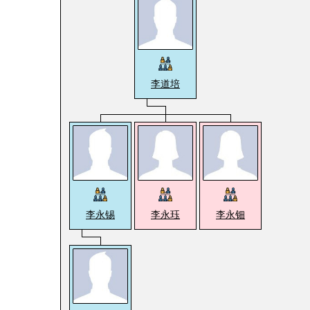
李道培
李永锡
李永珏
李永钿