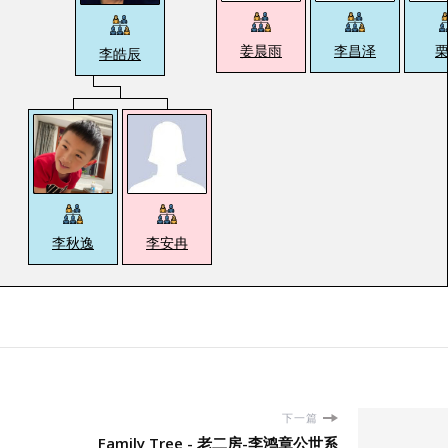
姜晨雨
李昌泽
李皓辰
李秋逸
李安冉
下一篇
Family Tree - 老二房-李鸿章公世系