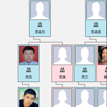
李道均
李道堪
李昂
李微
李宁