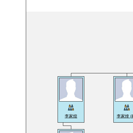
李家煌
李家煃 (