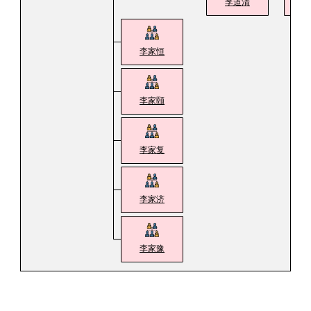
李道清
朱
李家恒
李家颐
李家复
李家济
李家豫