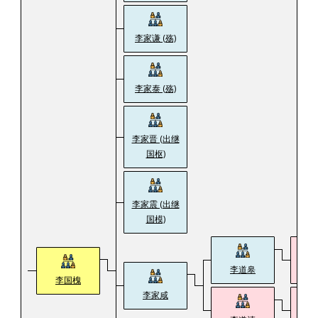
李家谦 (殇)
李家泰 (殇)
李家晋 (出继
国枢)
李家震 (出继
国模)
李道皋
李
李国槐
李家咸