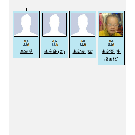
李家孚
李家谦 (殇)
李家泰 (殇)
李家晋 (出
李
继国枢)