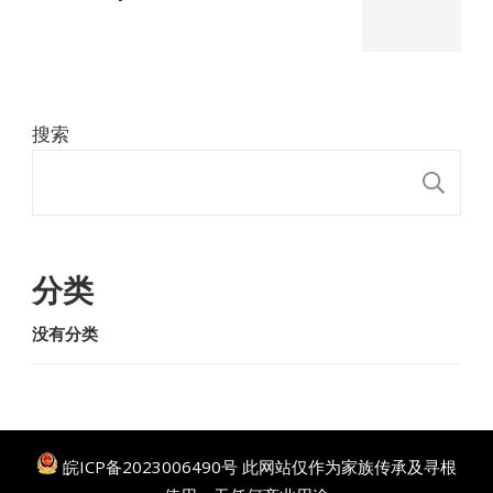
搜索
搜
分类
没有分类
皖ICP备2023006490号
此网站仅作为家族传承及寻根