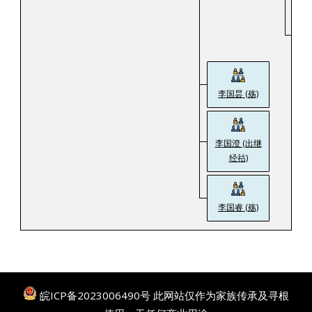
李国昙 (殇)
李国澄 (出继
经祜)
李国睿 (殇)
皖ICP备2023006490号
此网站仅作为家族传承及寻根