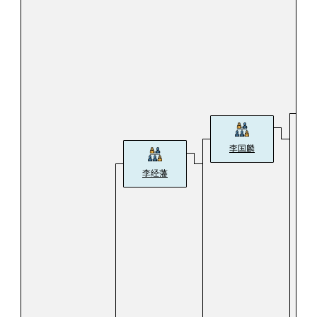
李国麟
李经藩