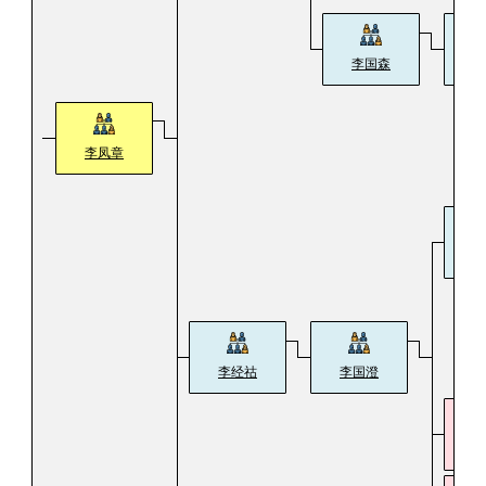
李国森
李
李凤章
李
李经祜
李国澄
李