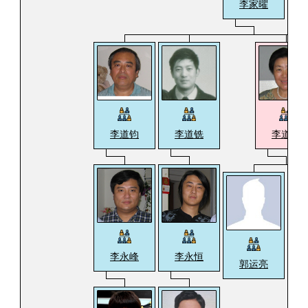
李家曜
李道钧
李道铣
李道铨
李永峰
李永恒
郭运亮