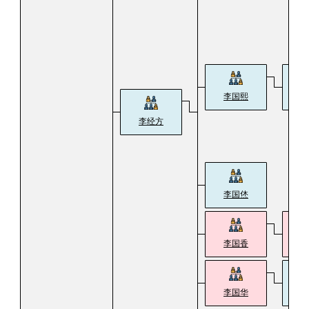
李国熙
李
李经方
李国烋
李国香
杨
李国华
刘