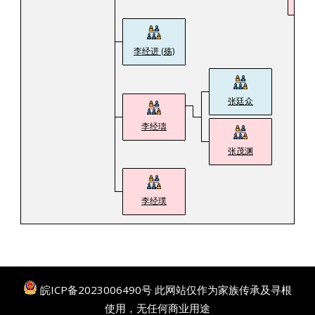
李
李经进 (殇)
张廷众
李经璹
张茂渊
李经璞
皖ICP备2023006490号
此网站仅作为家族传承及寻根
使用，无任何商业用途