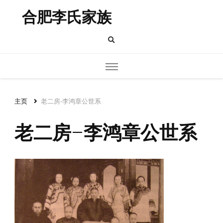
合肥李氏家族
主页
老二房-李鸿章公世系
老二房-李鸿章公世系