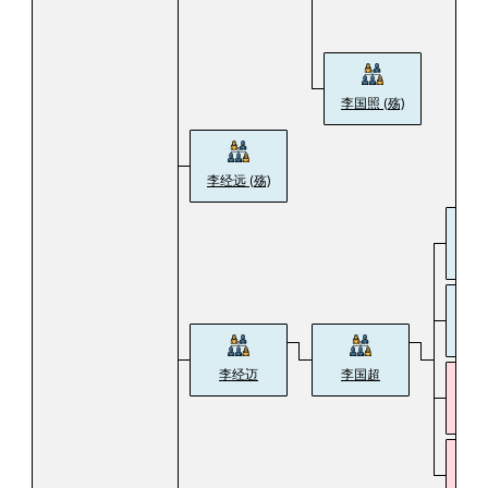
李国照 (殇)
李经远 (殇)
李
李
李经迈
李国超
李